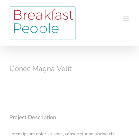
Skip
to
content
Donec Magna Velit
View
Larger
Image
Project Description
Lorem ipsum dolor sit amet, consectetur adipiscing elit.